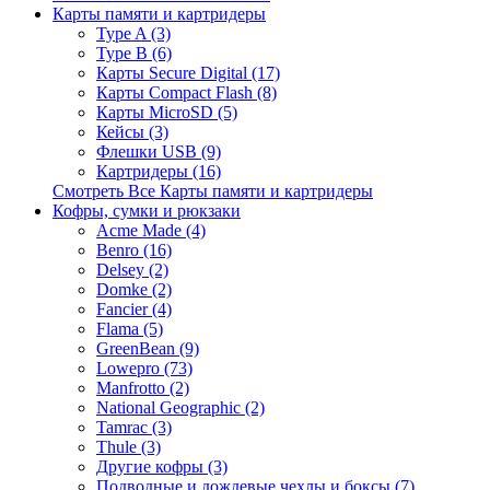
Карты памяти и картридеры
Type A (3)
Type B (6)
Карты Secure Digital (17)
Карты Compact Flash (8)
Карты MicroSD (5)
Кейсы (3)
Флешки USB (9)
Картридеры (16)
Смотреть Все Карты памяти и картридеры
Кофры, сумки и рюкзаки
Acme Made (4)
Benro (16)
Delsey (2)
Domke (2)
Fancier (4)
Flama (5)
GreenBean (9)
Lowepro (73)
Manfrotto (2)
National Geographic (2)
Tamrac (3)
Thule (3)
Другие кофры (3)
Подводные и дождевые чехлы и боксы (7)