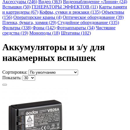
Аксессуары (246)
Видео (363)
Видеонаблюдение «Линия» (24)
Вспышки (50)
ГЕНЕРАТОРЫ ЭФФЕКТОВ (11)
Карты памяти
и картридеры (67)
Кофры, сумки и рюкзаки (135)
Объективы
(156)
Операторские краны (4)
Оптическое оборудование (39)
Пленка, бумага, химия (29)
Студийное оборудование (335)
Фильтры (338)
Фоны (142)
Фотоаппараты (34)
Чистящие
средства (19)
Моноподы (18)
Штативы (102)
Аккумуляторы и з/у для
накамерных вспышек
Сортировка:
Показать: