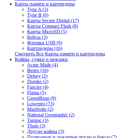
Карты памяти и картридеры
Type A (3)
Type B (6)
Карты Secure Digital (17)
Карты Compact Flash (8)
Карты MicroSD (5)
Кейсы (3)
Флешки USB (9)
Картридеры (16)
Смотреть Все Карты памяти и картридеры
Кофры, сумки и рюкзаки
Acme Made (4)
Benro (16)
Delsey (2)
Domke (2)
Fancier (4)
Flama (5)
GreenBean (9)
Lowepro (73)
Manfrotto (2)
National Geographic (2)
Tamrac (3)
Thule (3)
Другие кофры (3)
Подводные и дождевые чехлы и боксы (7)