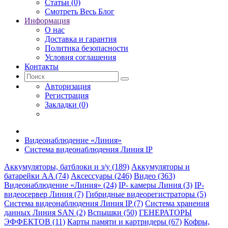
Статьи (0)
Смотреть Весь Блог
Информация
О нас
Доставка и гарантия
Политика безопасности
Условия соглашения
Контакты
Авторизация
Регистрация
Закладки (0)
Видеонаблюдение «Линия»
Система видеонаблюдения Линия IP
Аккумуляторы, батблоки и з/у (189)
Аккумуляторы и
батарейки AA (74)
Аксессуары (246)
Видео (363)
Видеонаблюдение «Линия» (24)
IP- камеры Линия (3)
IP-
видеосервер Линия (7)
Гибридные видеорегистраторы (5)
Система видеонаблюдения Линия IP (7)
Система хранения
данных Линия SAN (2)
Вспышки (50)
ГЕНЕРАТОРЫ
ЭФФЕКТОВ (11)
Карты памяти и картридеры (67)
Кофры,