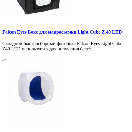
Falcon Eyes Бокс для макросьемки Light Cube Z 40 LED
Складной быстросборный фотобокс Falcon Eyes Light Cube
Z40 LED используется для получения бесте..