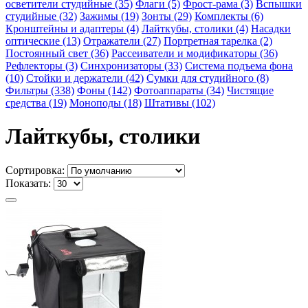
осветители студийные (35)
Флаги (5)
Фрост-рама (3)
Вспышки
студийные (32)
Зажимы (19)
Зонты (29)
Комплекты (6)
Кронштейны и адаптеры (4)
Лайткубы, столики (4)
Насадки
оптические (13)
Отражатели (27)
Портретная тарелка (2)
Постоянный свет (36)
Рассеиватели и модификаторы (36)
Рефлекторы (3)
Синхронизаторы (33)
Система подъема фона
(10)
Стойки и держатели (42)
Сумки для студийного (8)
Фильтры (338)
Фоны (142)
Фотоаппараты (34)
Чистящие
средства (19)
Моноподы (18)
Штативы (102)
Лайткубы, столики
Сортировка:
Показать: