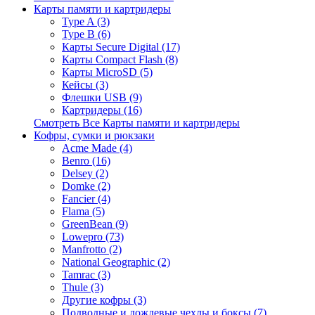
Карты памяти и картридеры
Type A (3)
Type B (6)
Карты Secure Digital (17)
Карты Compact Flash (8)
Карты MicroSD (5)
Кейсы (3)
Флешки USB (9)
Картридеры (16)
Смотреть Все Карты памяти и картридеры
Кофры, сумки и рюкзаки
Acme Made (4)
Benro (16)
Delsey (2)
Domke (2)
Fancier (4)
Flama (5)
GreenBean (9)
Lowepro (73)
Manfrotto (2)
National Geographic (2)
Tamrac (3)
Thule (3)
Другие кофры (3)
Подводные и дождевые чехлы и боксы (7)