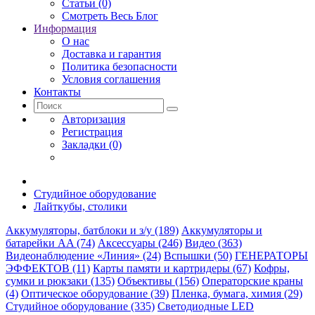
Статьи (0)
Смотреть Весь Блог
Информация
О нас
Доставка и гарантия
Политика безопасности
Условия соглашения
Контакты
Авторизация
Регистрация
Закладки (0)
Студийное оборудование
Лайткубы, столики
Аккумуляторы, батблоки и з/у (189)
Аккумуляторы и
батарейки AA (74)
Аксессуары (246)
Видео (363)
Видеонаблюдение «Линия» (24)
Вспышки (50)
ГЕНЕРАТОРЫ
ЭФФЕКТОВ (11)
Карты памяти и картридеры (67)
Кофры,
сумки и рюкзаки (135)
Объективы (156)
Операторские краны
(4)
Оптическое оборудование (39)
Пленка, бумага, химия (29)
Студийное оборудование (335)
Светодиодные LED