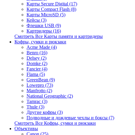
Карты Secure Digital (17)
Карты Compact Flash (8)
Карты MicroSD (5)
Кейсы (3)
Флешки USB (9)
Картридеры (16)
Смотреть Все Карты памяти и картридеры
Кофры, сумки и рюкзаки
Acme Made (4)
Benro (16)
Delsey (2)
Domke (2)
Fancier (4)
Flama (5)
GreenBean (9)
Lowepro (73)
Manfrotto (2)
National Geographic (2)
Tamrac (3)
Thule (3)
Другие кофры (3)
Подводные и дождевые чехлы и боксы (7)
Смотреть Все Кофры, сумки и рюкзаки
Объективы
Canon (25)