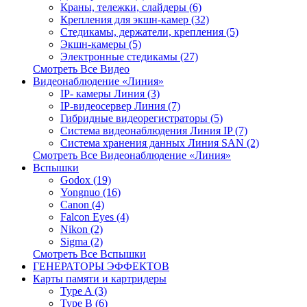
Краны, тележки, слайдеры (6)
Крепления для экшн-камер (32)
Стедикамы, держатели, крепления (5)
Экшн-камеры (5)
Электронные стедикамы (27)
Смотреть Все Видео
Видеонаблюдение «Линия»
IP- камеры Линия (3)
IP-видеосервер Линия (7)
Гибридные видеорегистраторы (5)
Система видеонаблюдения Линия IP (7)
Система хранения данных Линия SAN (2)
Смотреть Все Видеонаблюдение «Линия»
Вспышки
Godox (19)
Yongnuo (16)
Canon (4)
Falcon Eyes (4)
Nikon (2)
Sigma (2)
Смотреть Все Вспышки
ГЕНЕРАТОРЫ ЭФФЕКТОВ
Карты памяти и картридеры
Type A (3)
Type B (6)