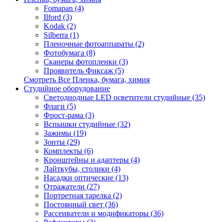
Fomapan (4)
Ilford (3)
Kodak (2)
Silberra (1)
Пленочные фотоаппараты (2)
Фотобумага (8)
Сканеры фотопленки (3)
Проявитель Фиксаж (5)
Смотреть Все Пленка, бумага, химия
Студийное оборудование
Светодиодные LED осветители студийные (35)
Флаги (5)
Фрост-рама (3)
Вспышки студийные (32)
Зажимы (19)
Зонты (29)
Комплекты (6)
Кронштейны и адаптеры (4)
Лайткубы, столики (4)
Насадки оптические (13)
Отражатели (27)
Портретная тарелка (2)
Постоянный свет (36)
Рассеиватели и модификаторы (36)