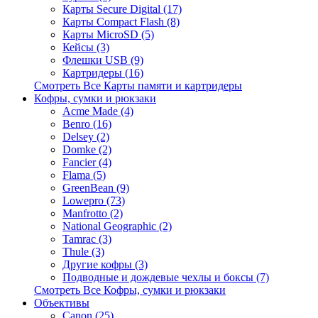
Карты Secure Digital (17)
Карты Compact Flash (8)
Карты MicroSD (5)
Кейсы (3)
Флешки USB (9)
Картридеры (16)
Смотреть Все Карты памяти и картридеры
Кофры, сумки и рюкзаки
Acme Made (4)
Benro (16)
Delsey (2)
Domke (2)
Fancier (4)
Flama (5)
GreenBean (9)
Lowepro (73)
Manfrotto (2)
National Geographic (2)
Tamrac (3)
Thule (3)
Другие кофры (3)
Подводные и дождевые чехлы и боксы (7)
Смотреть Все Кофры, сумки и рюкзаки
Объективы
Canon (25)