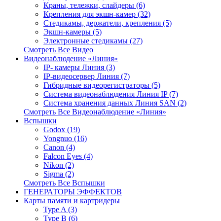
Краны, тележки, слайдеры (6)
Крепления для экшн-камер (32)
Стедикамы, держатели, крепления (5)
Экшн-камеры (5)
Электронные стедикамы (27)
Смотреть Все Видео
Видеонаблюдение «Линия»
IP- камеры Линия (3)
IP-видеосервер Линия (7)
Гибридные видеорегистраторы (5)
Система видеонаблюдения Линия IP (7)
Система хранения данных Линия SAN (2)
Смотреть Все Видеонаблюдение «Линия»
Вспышки
Godox (19)
Yongnuo (16)
Canon (4)
Falcon Eyes (4)
Nikon (2)
Sigma (2)
Смотреть Все Вспышки
ГЕНЕРАТОРЫ ЭФФЕКТОВ
Карты памяти и картридеры
Type A (3)
Type B (6)