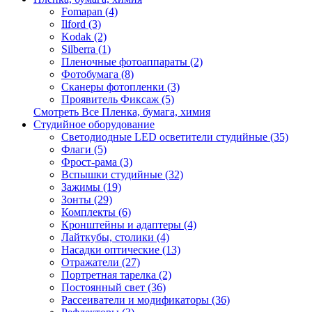
Fomapan (4)
Ilford (3)
Kodak (2)
Silberra (1)
Пленочные фотоаппараты (2)
Фотобумага (8)
Сканеры фотопленки (3)
Проявитель Фиксаж (5)
Смотреть Все Пленка, бумага, химия
Студийное оборудование
Светодиодные LED осветители студийные (35)
Флаги (5)
Фрост-рама (3)
Вспышки студийные (32)
Зажимы (19)
Зонты (29)
Комплекты (6)
Кронштейны и адаптеры (4)
Лайткубы, столики (4)
Насадки оптические (13)
Отражатели (27)
Портретная тарелка (2)
Постоянный свет (36)
Рассеиватели и модификаторы (36)