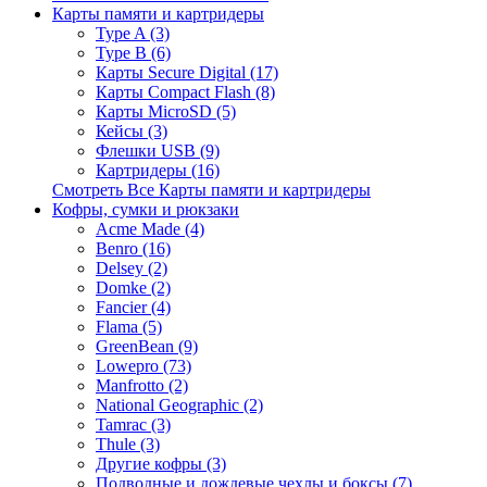
Карты памяти и картридеры
Type A (3)
Type B (6)
Карты Secure Digital (17)
Карты Compact Flash (8)
Карты MicroSD (5)
Кейсы (3)
Флешки USB (9)
Картридеры (16)
Смотреть Все Карты памяти и картридеры
Кофры, сумки и рюкзаки
Acme Made (4)
Benro (16)
Delsey (2)
Domke (2)
Fancier (4)
Flama (5)
GreenBean (9)
Lowepro (73)
Manfrotto (2)
National Geographic (2)
Tamrac (3)
Thule (3)
Другие кофры (3)
Подводные и дождевые чехлы и боксы (7)