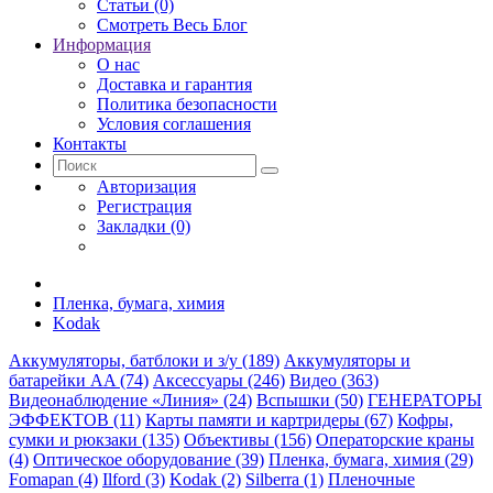
Статьи (0)
Смотреть Весь Блог
Информация
О нас
Доставка и гарантия
Политика безопасности
Условия соглашения
Контакты
Авторизация
Регистрация
Закладки (0)
Пленка, бумага, химия
Kodak
Аккумуляторы, батблоки и з/у (189)
Аккумуляторы и
батарейки AA (74)
Аксессуары (246)
Видео (363)
Видеонаблюдение «Линия» (24)
Вспышки (50)
ГЕНЕРАТОРЫ
ЭФФЕКТОВ (11)
Карты памяти и картридеры (67)
Кофры,
сумки и рюкзаки (135)
Объективы (156)
Операторские краны
(4)
Оптическое оборудование (39)
Пленка, бумага, химия (29)
Fomapan (4)
Ilford (3)
Kodak (2)
Silberra (1)
Пленочные