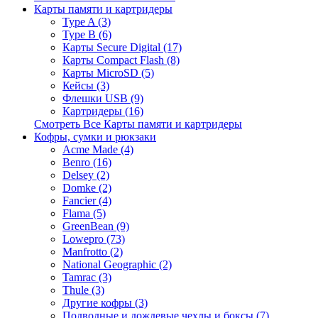
Карты памяти и картридеры
Type A (3)
Type B (6)
Карты Secure Digital (17)
Карты Compact Flash (8)
Карты MicroSD (5)
Кейсы (3)
Флешки USB (9)
Картридеры (16)
Смотреть Все Карты памяти и картридеры
Кофры, сумки и рюкзаки
Acme Made (4)
Benro (16)
Delsey (2)
Domke (2)
Fancier (4)
Flama (5)
GreenBean (9)
Lowepro (73)
Manfrotto (2)
National Geographic (2)
Tamrac (3)
Thule (3)
Другие кофры (3)
Подводные и дождевые чехлы и боксы (7)