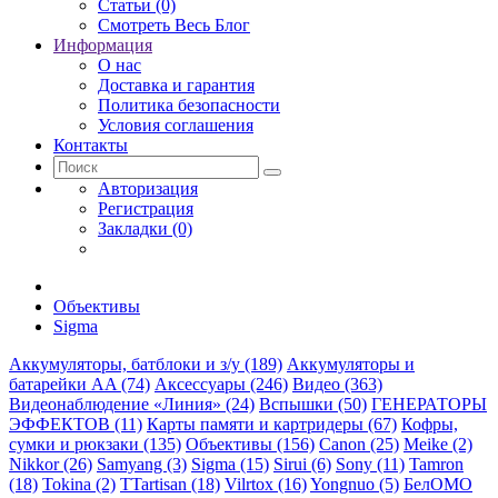
Статьи (0)
Смотреть Весь Блог
Информация
О нас
Доставка и гарантия
Политика безопасности
Условия соглашения
Контакты
Авторизация
Регистрация
Закладки (0)
Объективы
Sigma
Аккумуляторы, батблоки и з/у (189)
Аккумуляторы и
батарейки AA (74)
Аксессуары (246)
Видео (363)
Видеонаблюдение «Линия» (24)
Вспышки (50)
ГЕНЕРАТОРЫ
ЭФФЕКТОВ (11)
Карты памяти и картридеры (67)
Кофры,
сумки и рюкзаки (135)
Объективы (156)
Canon (25)
Meike (2)
Nikkor (26)
Samyang (3)
Sigma (15)
Sirui (6)
Sony (11)
Tamron
(18)
Tokina (2)
TTartisan (18)
Vilrtox (16)
Yongnuo (5)
БелOMO