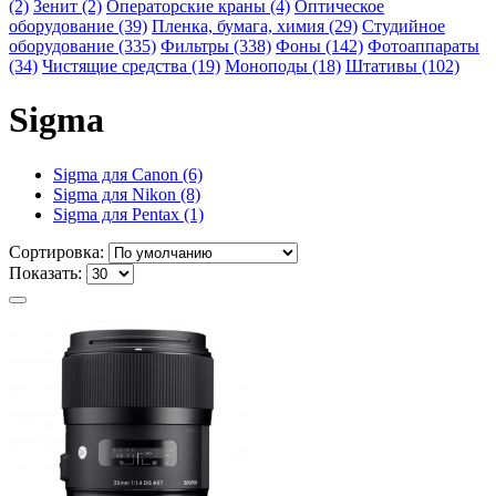
(2)
Зенит (2)
Операторские краны (4)
Оптическое
оборудование (39)
Пленка, бумага, химия (29)
Студийное
оборудование (335)
Фильтры (338)
Фоны (142)
Фотоаппараты
(34)
Чистящие средства (19)
Моноподы (18)
Штативы (102)
Sigma
Sigma для Canon (6)
Sigma для Nikon (8)
Sigma для Pentax (1)
Сортировка:
Показать: