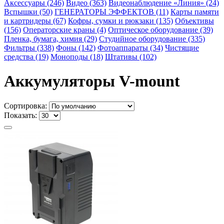
Аксессуары (246)
Видео (363)
Видеонаблюдение «Линия» (24)
Вспышки (50)
ГЕНЕРАТОРЫ ЭФФЕКТОВ (11)
Карты памяти
и картридеры (67)
Кофры, сумки и рюкзаки (135)
Объективы
(156)
Операторские краны (4)
Оптическое оборудование (39)
Пленка, бумага, химия (29)
Студийное оборудование (335)
Фильтры (338)
Фоны (142)
Фотоаппараты (34)
Чистящие
средства (19)
Моноподы (18)
Штативы (102)
Аккумуляторы V-mount
Сортировка:
Показать: