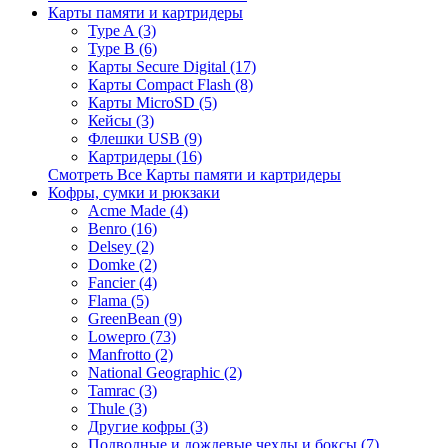
Карты памяти и картридеры
Type A (3)
Type B (6)
Карты Secure Digital (17)
Карты Compact Flash (8)
Карты MicroSD (5)
Кейсы (3)
Флешки USB (9)
Картридеры (16)
Смотреть Все Карты памяти и картридеры
Кофры, сумки и рюкзаки
Acme Made (4)
Benro (16)
Delsey (2)
Domke (2)
Fancier (4)
Flama (5)
GreenBean (9)
Lowepro (73)
Manfrotto (2)
National Geographic (2)
Tamrac (3)
Thule (3)
Другие кофры (3)
Подводные и дождевые чехлы и боксы (7)