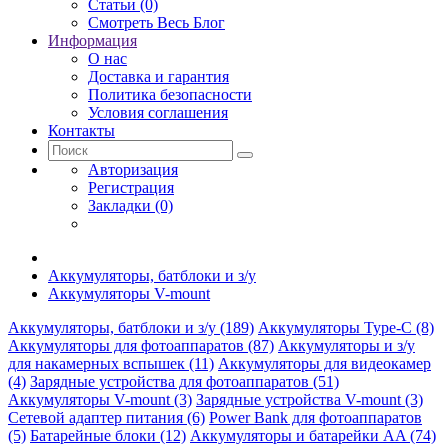
Статьи (0)
Смотреть Весь Блог
Информация
О нас
Доставка и гарантия
Политика безопасности
Условия соглашения
Контакты
Авторизация
Регистрация
Закладки (0)
Аккумуляторы, батблоки и з/у
Аккумуляторы V-mount
Аккумуляторы, батблоки и з/у (189)
Аккумуляторы Type-C (8)
Аккумуляторы для фотоаппаратов (87)
Аккумуляторы и з/у
для накамерных вспышек (11)
Аккумуляторы для видеокамер
(4)
Зарядные устройства для фотоаппаратов (51)
Аккумуляторы V-mount (3)
Зарядные устройства V-mount (3)
Сетевой адаптер питания (6)
Power Bank для фотоаппаратов
(5)
Батарейные блоки (12)
Аккумуляторы и батарейки AA (74)