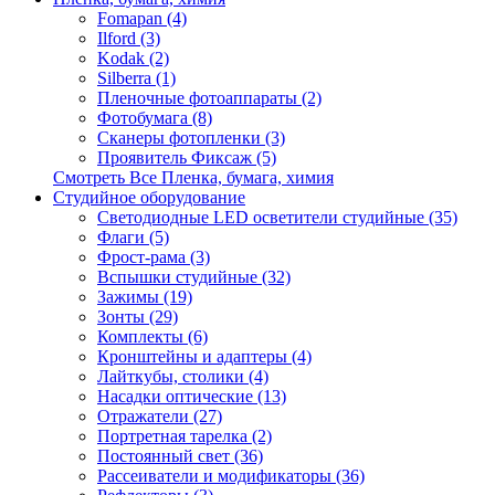
Fomapan (4)
Ilford (3)
Kodak (2)
Silberra (1)
Пленочные фотоаппараты (2)
Фотобумага (8)
Сканеры фотопленки (3)
Проявитель Фиксаж (5)
Смотреть Все Пленка, бумага, химия
Студийное оборудование
Светодиодные LED осветители студийные (35)
Флаги (5)
Фрост-рама (3)
Вспышки студийные (32)
Зажимы (19)
Зонты (29)
Комплекты (6)
Кронштейны и адаптеры (4)
Лайткубы, столики (4)
Насадки оптические (13)
Отражатели (27)
Портретная тарелка (2)
Постоянный свет (36)
Рассеиватели и модификаторы (36)