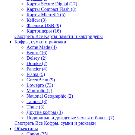
Карты Secure Digital (17)
Карты Compact Flash (8)
Карты MicroSD (5)
Кейсы (3)
Флешки USB (9)
Картридеры (16)
Смотреть Все Карты памяти и картридеры
Кофры, сумки и рюкзаки
Acme Made (4)
Benro (16)
Delsey (2)
Domke (2)
Fancier (4)
Flama (5)
GreenBean (9)
Lowepro (73)
Manfrotto (2)
National Geographic (2)
Tamrac (3)
Thule (3)
Другие кофры (3)
Подводные и дождевые чехлы и боксы (7)
Смотреть Все Кофры, сумки и рюкзаки
Объективы
Canon (25)