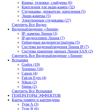
Краны, тележки, слайдеры (6)
Крепления для экшн-камер (32)
Стедикамы, держатели, крепления (5)
Экшн-камеры (5)
Электронные стедикамы (27)
Смотреть Все Видео
Видеонаблюдение «Линия»
IP- камеры Линия (3)
IP-видеосервер Линия (7)
Гибридные видеорегистраторы (5)
Система видеонаблюдения Линия IP (7)
Система хранения данных Линия SAN (2)
Смотреть Все Видеонаблюдение «Линия»
Вспышки
Godox (19)
Yongnuo (16)
Canon (4)
Falcon Eyes (4)
Nikon (2)
Sigma (2)
Смотреть Все Вспышки
ГЕНЕРАТОРЫ ЭФФЕКТОВ
Карты памяти и картридеры
Type A (3)
Type B (6)