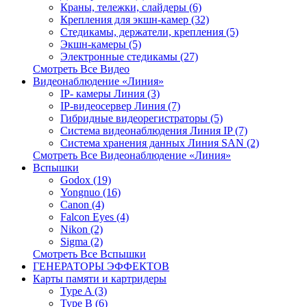
Краны, тележки, слайдеры (6)
Крепления для экшн-камер (32)
Стедикамы, держатели, крепления (5)
Экшн-камеры (5)
Электронные стедикамы (27)
Смотреть Все Видео
Видеонаблюдение «Линия»
IP- камеры Линия (3)
IP-видеосервер Линия (7)
Гибридные видеорегистраторы (5)
Система видеонаблюдения Линия IP (7)
Система хранения данных Линия SAN (2)
Смотреть Все Видеонаблюдение «Линия»
Вспышки
Godox (19)
Yongnuo (16)
Canon (4)
Falcon Eyes (4)
Nikon (2)
Sigma (2)
Смотреть Все Вспышки
ГЕНЕРАТОРЫ ЭФФЕКТОВ
Карты памяти и картридеры
Type A (3)
Type B (6)