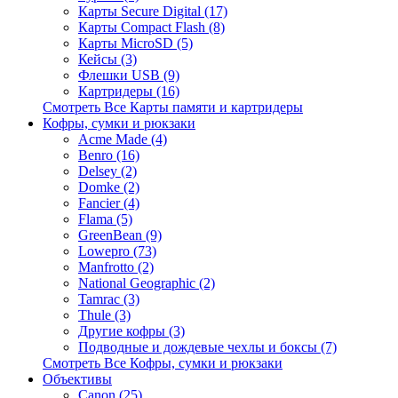
Карты Secure Digital (17)
Карты Compact Flash (8)
Карты MicroSD (5)
Кейсы (3)
Флешки USB (9)
Картридеры (16)
Смотреть Все Карты памяти и картридеры
Кофры, сумки и рюкзаки
Acme Made (4)
Benro (16)
Delsey (2)
Domke (2)
Fancier (4)
Flama (5)
GreenBean (9)
Lowepro (73)
Manfrotto (2)
National Geographic (2)
Tamrac (3)
Thule (3)
Другие кофры (3)
Подводные и дождевые чехлы и боксы (7)
Смотреть Все Кофры, сумки и рюкзаки
Объективы
Canon (25)