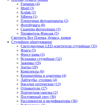
Fomapan (4)
Ilford (3)
Kodak (2)
Silberra (1)
Пленочные фотоаппараты (2)
Фотобумага (8)
Сканеры фотопленки (3)
Проявитель Фиксаж (5)
Смотреть Все Пленка, бумага, химия
Студийное оборудование
Светодиодные LED осветители студийные (35)
Флаги (5)
Фрост-рама (3)
Вспышки студийные (32)
Зажимы (19)
Зонты (29)
Комплекты (6)
Кронштейны и адаптеры (4)
Лайткубы, столики (4)
Насадки оптические (13)
Отражатели (27)
Портретная тарелка (2)
Постоянный свет (36)
Рассеиватели и модификаторы (36)