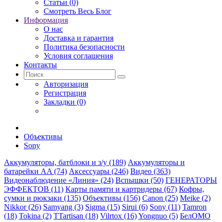
Статьи (0)
Смотреть Весь Блог
Информация
О нас
Доставка и гарантия
Политика безопасности
Условия соглашения
Контакты
Авторизация
Регистрация
Закладки (0)
Объективы
Sony
Аккумуляторы, батблоки и з/у (189)
Аккумуляторы и
батарейки AA (74)
Аксессуары (246)
Видео (363)
Видеонаблюдение «Линия» (24)
Вспышки (50)
ГЕНЕРАТОРЫ
ЭФФЕКТОВ (11)
Карты памяти и картридеры (67)
Кофры,
сумки и рюкзаки (135)
Объективы (156)
Canon (25)
Meike (2)
Nikkor (26)
Samyang (3)
Sigma (15)
Sirui (6)
Sony (11)
Tamron
(18)
Tokina (2)
TTartisan (18)
Vilrtox (16)
Yongnuo (5)
БелOMO