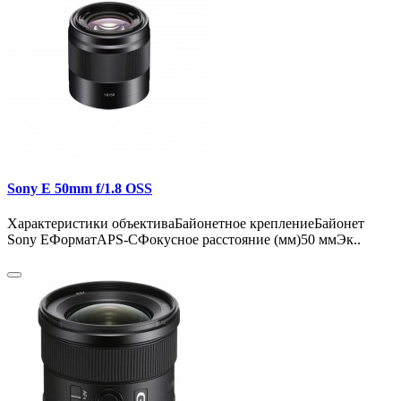
Sony E 50mm f/1.8 OSS
Характеристики объективаБайонетное креплениеБайонет
Sony EФорматAPS-CФокусное расстояние (мм)50 ммЭк..