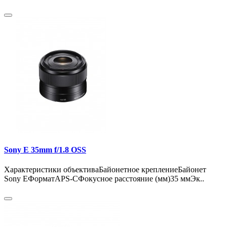
Sony E 35mm f/1.8 OSS
Характеристики объективаБайонетное креплениеБайонет
Sony EФорматAPS-CФокусное расстояние (мм)35 ммЭк..