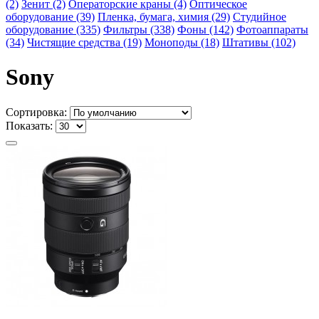
(2)
Зенит (2)
Операторские краны (4)
Оптическое
оборудование (39)
Пленка, бумага, химия (29)
Студийное
оборудование (335)
Фильтры (338)
Фоны (142)
Фотоаппараты
(34)
Чистящие средства (19)
Моноподы (18)
Штативы (102)
Sony
Сортировка:
Показать: