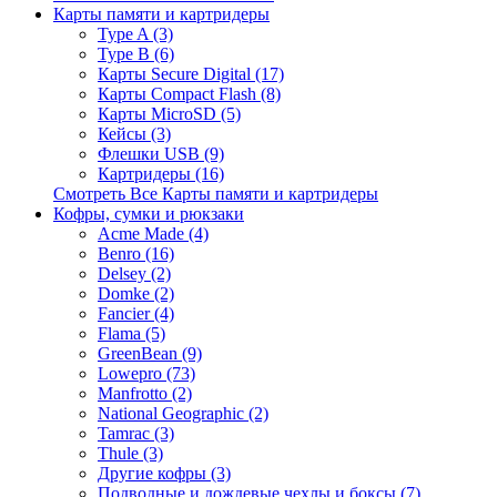
Карты памяти и картридеры
Type A (3)
Type B (6)
Карты Secure Digital (17)
Карты Compact Flash (8)
Карты MicroSD (5)
Кейсы (3)
Флешки USB (9)
Картридеры (16)
Смотреть Все Карты памяти и картридеры
Кофры, сумки и рюкзаки
Acme Made (4)
Benro (16)
Delsey (2)
Domke (2)
Fancier (4)
Flama (5)
GreenBean (9)
Lowepro (73)
Manfrotto (2)
National Geographic (2)
Tamrac (3)
Thule (3)
Другие кофры (3)
Подводные и дождевые чехлы и боксы (7)