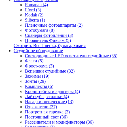
Fomapan (4)
Ilford (3)
Kodak (2)
Silberra (1)
Пленочные фотоаппараты (2)
Фотобумага (8)
Сканеры фотопленки (3)
Проявитель Фиксаж (5)
Смотреть Все Пленка, бумага, химия
Студийное оборудование
Светодиодные LED осветители студийные (35)
Флаги (5)
Фрост-рама (3)
Вспышки студийные (32)
Зажимы (19)
Зонты (29)
Комплекты (6)
Кронштейны и адаптеры (4)
Лайткубы, столики (4)
Насадки оптические (13)
Отражатели (27)
Портретная тарелка (2)
Постоянный свет (36)
Рассеиватели и модификаторы (36)