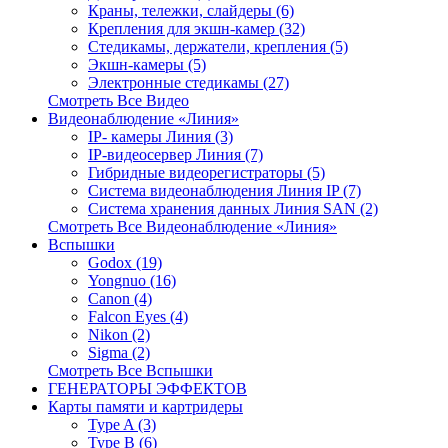
Краны, тележки, слайдеры (6)
Крепления для экшн-камер (32)
Стедикамы, держатели, крепления (5)
Экшн-камеры (5)
Электронные стедикамы (27)
Смотреть Все Видео
Видеонаблюдение «Линия»
IP- камеры Линия (3)
IP-видеосервер Линия (7)
Гибридные видеорегистраторы (5)
Система видеонаблюдения Линия IP (7)
Система хранения данных Линия SAN (2)
Смотреть Все Видеонаблюдение «Линия»
Вспышки
Godox (19)
Yongnuo (16)
Canon (4)
Falcon Eyes (4)
Nikon (2)
Sigma (2)
Смотреть Все Вспышки
ГЕНЕРАТОРЫ ЭФФЕКТОВ
Карты памяти и картридеры
Type A (3)
Type B (6)