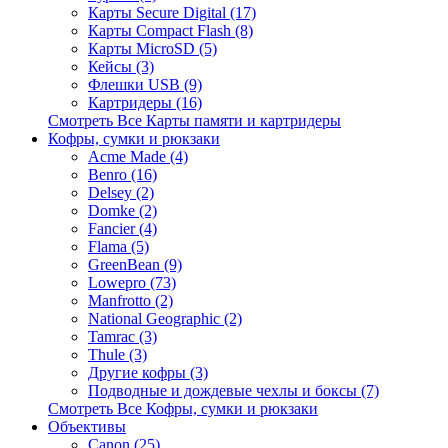
Карты Secure Digital (17)
Карты Compact Flash (8)
Карты MicroSD (5)
Кейсы (3)
Флешки USB (9)
Картридеры (16)
Смотреть Все Карты памяти и картридеры
Кофры, сумки и рюкзаки
Acme Made (4)
Benro (16)
Delsey (2)
Domke (2)
Fancier (4)
Flama (5)
GreenBean (9)
Lowepro (73)
Manfrotto (2)
National Geographic (2)
Tamrac (3)
Thule (3)
Другие кофры (3)
Подводные и дождевые чехлы и боксы (7)
Смотреть Все Кофры, сумки и рюкзаки
Объективы
Canon (25)