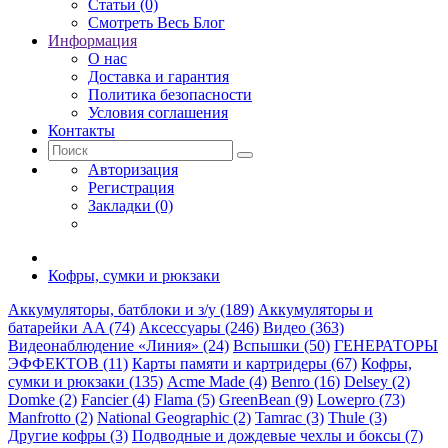
Статьи (0)
Смотреть Весь Блог
Информация
О нас
Доставка и гарантия
Политика безопасности
Условия соглашения
Контакты
Авторизация
Регистрация
Закладки (0)
Кофры, сумки и рюкзаки
Аккумуляторы, батблоки и з/у (189)
Аккумуляторы и
батарейки AA (74)
Аксессуары (246)
Видео (363)
Видеонаблюдение «Линия» (24)
Вспышки (50)
ГЕНЕРАТОРЫ
ЭФФЕКТОВ (11)
Карты памяти и картридеры (67)
Кофры,
сумки и рюкзаки (135)
Acme Made (4)
Benro (16)
Delsey (2)
Domke (2)
Fancier (4)
Flama (5)
GreenBean (9)
Lowepro (73)
Manfrotto (2)
National Geographic (2)
Tamrac (3)
Thule (3)
Другие кофры (3)
Подводные и дождевые чехлы и боксы (7)