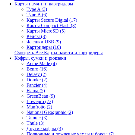
Карты памяти и картридеры
Type A (3)
Type B (6)
Карты Secure Digital (17)
Карты Compact Flash (8)
Карты MicroSD (5)
Кейсы (3)
Флешки USB (9)
Картридеры (16)
Смотреть Все Карты памяти и картридеры
Кофры, сумки и рюкзаки
Acme Made (4)
Benro (16)
Delsey (2)
Domke (2)
Fancier (4)
Flama (5)
GreenBean (9)
Lowepro (73)
Manfrotto (2)
National Geographic (2)
Tamrac (3)
Thule (3)
Другие кофры (3)
Подводные и дождевые чехлы и боксы (7)