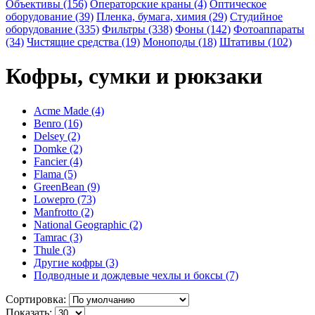
Объективы (156)
Операторские краны (4)
Оптическое
оборудование (39)
Пленка, бумага, химия (29)
Студийное
оборудование (335)
Фильтры (338)
Фоны (142)
Фотоаппараты
(34)
Чистящие средства (19)
Моноподы (18)
Штативы (102)
Кофры, сумки и рюкзаки
Acme Made (4)
Benro (16)
Delsey (2)
Domke (2)
Fancier (4)
Flama (5)
GreenBean (9)
Lowepro (73)
Manfrotto (2)
National Geographic (2)
Tamrac (3)
Thule (3)
Другие кофры (3)
Подводные и дождевые чехлы и боксы (7)
Сортировка:
Показать: