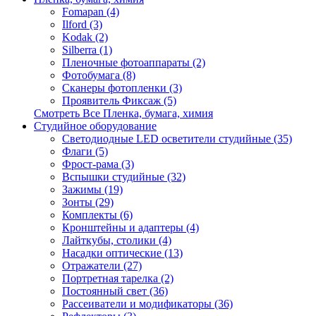
Fomapan (4)
Ilford (3)
Kodak (2)
Silberra (1)
Пленочные фотоаппараты (2)
Фотобумага (8)
Сканеры фотопленки (3)
Проявитель Фиксаж (5)
Смотреть Все Пленка, бумага, химия
Студийное оборудование
Светодиодные LED осветители студийные (35)
Флаги (5)
Фрост-рама (3)
Вспышки студийные (32)
Зажимы (19)
Зонты (29)
Комплекты (6)
Кронштейны и адаптеры (4)
Лайткубы, столики (4)
Насадки оптические (13)
Отражатели (27)
Портретная тарелка (2)
Постоянный свет (36)
Рассеиватели и модификаторы (36)