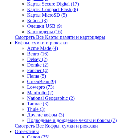
Карты Secure Digital (17)
Карты Compact Flash (8)
Карты MicroSD (5)
Кейсы (3)
Флешки USB (9)
Картридеры (16)
Смотреть Все Карты памяти и картридеры
Кофры, сумки и рюкзаки
Acme Made (4)
Benro (16)
Delsey (2)
Domke (2)
Fancier (4)
Flama (5)
GreenBean (9)
Lowepro (73)
Manfrotto (2)
National Geographic (2)
Tamrac (3)
Thule (3)
Другие кофры (3)
Подводные и дождевые чехлы и боксы (7)
Смотреть Все Кофры, сумки и рюкзаки
Объективы
Canon (25)