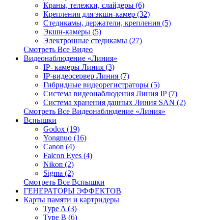
Краны, тележки, слайдеры (6)
Крепления для экшн-камер (32)
Стедикамы, держатели, крепления (5)
Экшн-камеры (5)
Электронные стедикамы (27)
Смотреть Все Видео
Видеонаблюдение «Линия»
IP- камеры Линия (3)
IP-видеосервер Линия (7)
Гибридные видеорегистраторы (5)
Система видеонаблюдения Линия IP (7)
Система хранения данных Линия SAN (2)
Смотреть Все Видеонаблюдение «Линия»
Вспышки
Godox (19)
Yongnuo (16)
Canon (4)
Falcon Eyes (4)
Nikon (2)
Sigma (2)
Смотреть Все Вспышки
ГЕНЕРАТОРЫ ЭФФЕКТОВ
Карты памяти и картридеры
Type A (3)
Type B (6)