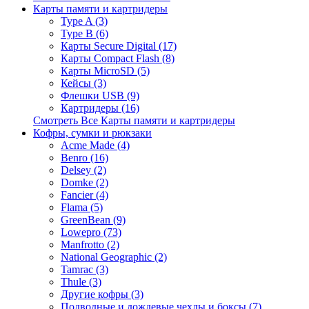
Карты памяти и картридеры
Type A (3)
Type B (6)
Карты Secure Digital (17)
Карты Compact Flash (8)
Карты MicroSD (5)
Кейсы (3)
Флешки USB (9)
Картридеры (16)
Смотреть Все Карты памяти и картридеры
Кофры, сумки и рюкзаки
Acme Made (4)
Benro (16)
Delsey (2)
Domke (2)
Fancier (4)
Flama (5)
GreenBean (9)
Lowepro (73)
Manfrotto (2)
National Geographic (2)
Tamrac (3)
Thule (3)
Другие кофры (3)
Подводные и дождевые чехлы и боксы (7)