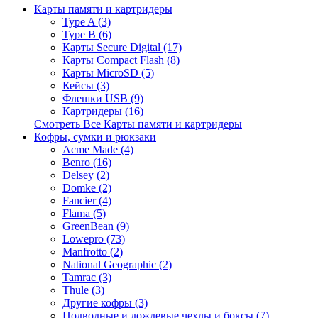
Карты памяти и картридеры
Type A (3)
Type B (6)
Карты Secure Digital (17)
Карты Compact Flash (8)
Карты MicroSD (5)
Кейсы (3)
Флешки USB (9)
Картридеры (16)
Смотреть Все Карты памяти и картридеры
Кофры, сумки и рюкзаки
Acme Made (4)
Benro (16)
Delsey (2)
Domke (2)
Fancier (4)
Flama (5)
GreenBean (9)
Lowepro (73)
Manfrotto (2)
National Geographic (2)
Tamrac (3)
Thule (3)
Другие кофры (3)
Подводные и дождевые чехлы и боксы (7)