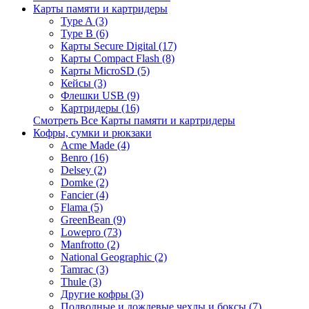
Карты памяти и картридеры
Type A (3)
Type B (6)
Карты Secure Digital (17)
Карты Compact Flash (8)
Карты MicroSD (5)
Кейсы (3)
Флешки USB (9)
Картридеры (16)
Смотреть Все Карты памяти и картридеры
Кофры, сумки и рюкзаки
Acme Made (4)
Benro (16)
Delsey (2)
Domke (2)
Fancier (4)
Flama (5)
GreenBean (9)
Lowepro (73)
Manfrotto (2)
National Geographic (2)
Tamrac (3)
Thule (3)
Другие кофры (3)
Подводные и дождевые чехлы и боксы (7)