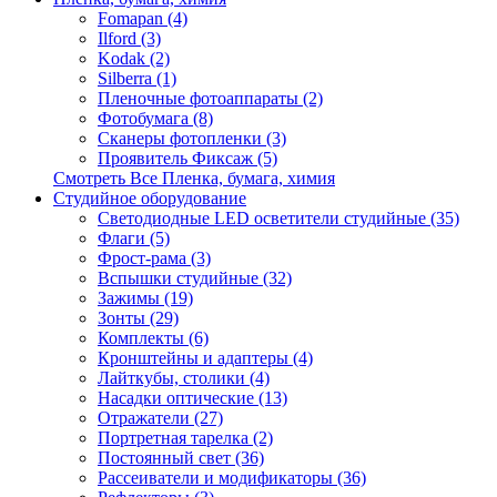
Fomapan (4)
Ilford (3)
Kodak (2)
Silberra (1)
Пленочные фотоаппараты (2)
Фотобумага (8)
Сканеры фотопленки (3)
Проявитель Фиксаж (5)
Смотреть Все Пленка, бумага, химия
Студийное оборудование
Светодиодные LED осветители студийные (35)
Флаги (5)
Фрост-рама (3)
Вспышки студийные (32)
Зажимы (19)
Зонты (29)
Комплекты (6)
Кронштейны и адаптеры (4)
Лайткубы, столики (4)
Насадки оптические (13)
Отражатели (27)
Портретная тарелка (2)
Постоянный свет (36)
Рассеиватели и модификаторы (36)