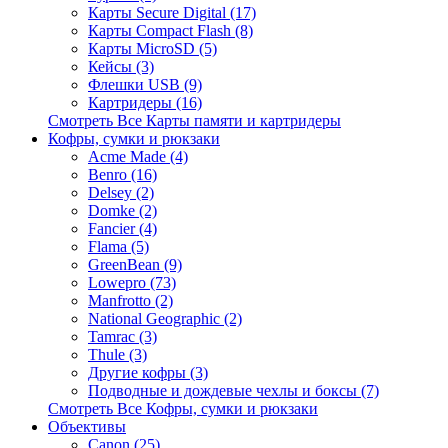
Карты Secure Digital (17)
Карты Compact Flash (8)
Карты MicroSD (5)
Кейсы (3)
Флешки USB (9)
Картридеры (16)
Смотреть Все Карты памяти и картридеры
Кофры, сумки и рюкзаки
Acme Made (4)
Benro (16)
Delsey (2)
Domke (2)
Fancier (4)
Flama (5)
GreenBean (9)
Lowepro (73)
Manfrotto (2)
National Geographic (2)
Tamrac (3)
Thule (3)
Другие кофры (3)
Подводные и дождевые чехлы и боксы (7)
Смотреть Все Кофры, сумки и рюкзаки
Объективы
Canon (25)