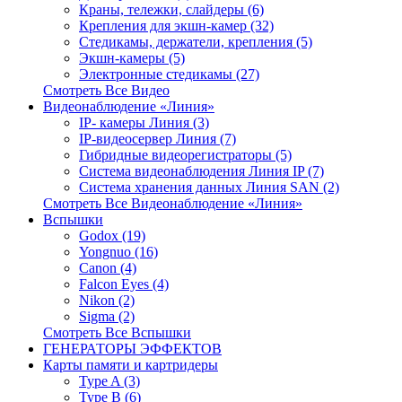
Краны, тележки, слайдеры (6)
Крепления для экшн-камер (32)
Стедикамы, держатели, крепления (5)
Экшн-камеры (5)
Электронные стедикамы (27)
Смотреть Все Видео
Видеонаблюдение «Линия»
IP- камеры Линия (3)
IP-видеосервер Линия (7)
Гибридные видеорегистраторы (5)
Система видеонаблюдения Линия IP (7)
Система хранения данных Линия SAN (2)
Смотреть Все Видеонаблюдение «Линия»
Вспышки
Godox (19)
Yongnuo (16)
Canon (4)
Falcon Eyes (4)
Nikon (2)
Sigma (2)
Смотреть Все Вспышки
ГЕНЕРАТОРЫ ЭФФЕКТОВ
Карты памяти и картридеры
Type A (3)
Type B (6)