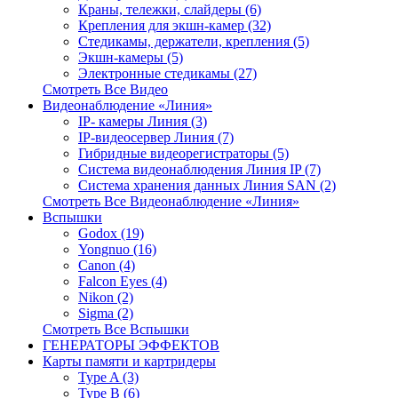
Краны, тележки, слайдеры (6)
Крепления для экшн-камер (32)
Стедикамы, держатели, крепления (5)
Экшн-камеры (5)
Электронные стедикамы (27)
Смотреть Все Видео
Видеонаблюдение «Линия»
IP- камеры Линия (3)
IP-видеосервер Линия (7)
Гибридные видеорегистраторы (5)
Система видеонаблюдения Линия IP (7)
Система хранения данных Линия SAN (2)
Смотреть Все Видеонаблюдение «Линия»
Вспышки
Godox (19)
Yongnuo (16)
Canon (4)
Falcon Eyes (4)
Nikon (2)
Sigma (2)
Смотреть Все Вспышки
ГЕНЕРАТОРЫ ЭФФЕКТОВ
Карты памяти и картридеры
Type A (3)
Type B (6)