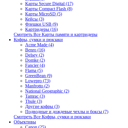
Карты Secure Digital (17)
Карты Compact Flash (8)
Карты MicroSD (5)
Кейсы (3)
Флешки USB (9)
Картридеры (16)
Смотреть Все Карты памяти и картридеры
Кофры, сумки и рюкзаки
Acme Made (4)
Benro (16)
Delsey (2)
Domke (2)
Fancier (4)
Flama (5)
GreenBean (9)
Lowepro (73)
Manfrotto (2)
National Geographic (2)
Tamrac (3)
Thule (3)
Другие кофры (3)
Подводные и дождевые чехлы и боксы (7)
Смотреть Все Кофры, сумки и рюкзаки
Объективы
Canon (25)