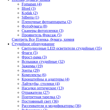
Fomapan (4)
Ilford (3)
Kodak (2)
Silberra (1)
Пленочные фотоаппараты (2)
Фотобумага (8)
Сканеры фотопленки (3)
Проявитель Фиксаж (5)
Смотреть Все Пленка, бумага, химия
Студийное оборудование
Светодиодные LED осветители студийные (35)
Флаги (5)
Фрост-рама (3)
Вспышки студийные (32)
Зажимы (19)
Зонты (29)
Комплекты (6)
Кронштейны и адаптеры (4)
Лайткубы, столики (4)
Насадки оптические (13)
Отражатели (27)
Портретная тарелка (2)
Постоянный свет (36)
Рассеиватели и модификаторы (36)