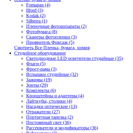
Fomapan (4)
Ilford (3)
Kodak (2)
Silberra (1)
Пленочные фотоаппараты (2)
Фотобумага (8)
Сканеры фотопленки (3)
Проявитель Фиксаж (5)
Смотреть Все Пленка, бумага, химия
Студийное оборудование
Светодиодные LED осветители студийные (35)
Флаги (5)
Фрост-рама (3)
Вспышки студийные (32)
Зажимы (19)
Зонты (29)
Комплекты (6)
Кронштейны и адаптеры (4)
Лайткубы, столики (4)
Насадки оптические (13)
Отражатели (27)
Портретная тарелка (2)
Постоянный свет (36)
Рассеиватели и модификаторы (36)