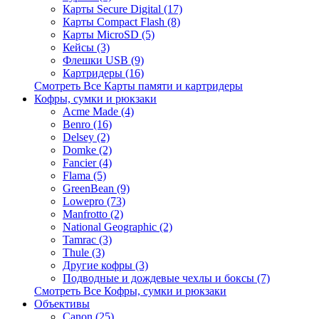
Карты Secure Digital (17)
Карты Compact Flash (8)
Карты MicroSD (5)
Кейсы (3)
Флешки USB (9)
Картридеры (16)
Смотреть Все Карты памяти и картридеры
Кофры, сумки и рюкзаки
Acme Made (4)
Benro (16)
Delsey (2)
Domke (2)
Fancier (4)
Flama (5)
GreenBean (9)
Lowepro (73)
Manfrotto (2)
National Geographic (2)
Tamrac (3)
Thule (3)
Другие кофры (3)
Подводные и дождевые чехлы и боксы (7)
Смотреть Все Кофры, сумки и рюкзаки
Объективы
Canon (25)