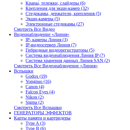
Краны, тележки, слайдеры (6)
Крепления для экшн-камер (32)
Стедикамы, держатели, крепления (5)
Экшн-камеры (5)
Электронные стедикамы (27)
Смотреть Все Видео
Видеонаблюдение «Линия»
IP- камеры Линия (3)
IP-видеосервер Линия (7)
Гибридные видеорегистраторы (5)
Система видеонаблюдения Линия IP (7)
Система хранения данных Линия SAN (2)
Смотреть Все Видеонаблюдение «Линия»
Вспышки
Godox (19)
Yongnuo (16)
Canon (4)
Falcon Eyes (4)
Nikon (2)
Sigma (2)
Смотреть Все Вспышки
ГЕНЕРАТОРЫ ЭФФЕКТОВ
Карты памяти и картридеры
Type A (3)
Type B (6)